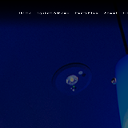
Home
System&Menu
PartyPlan
About
E