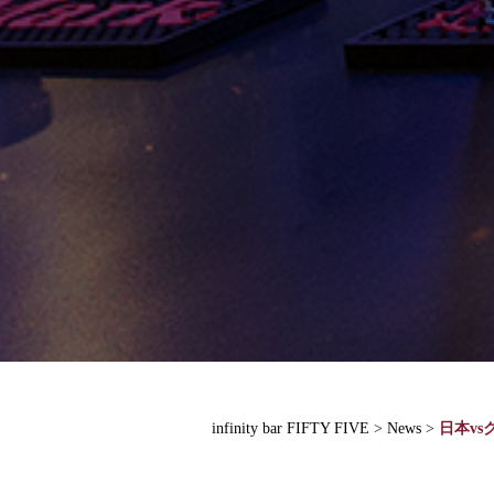
infinity bar FIFTY FIVE
>
News
>
日本vs